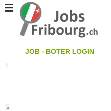
Stellen
finden
Stellen
inserieren
Personalberatungen
Personalberatungen
Tipp's
JOB - BOTER LOGIN
WERBUNG
publizieren
JOB-
App's
Lehrstellen
finden
Lehrstellen
gratis
inserieren