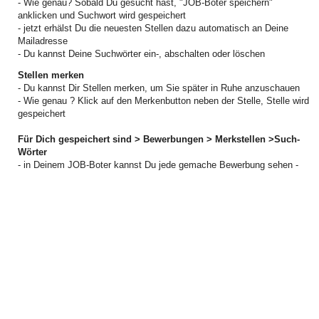
- Wie genau? Sobald Du gesucht hast, "JOB-Boter speichern"
anklicken und Suchwort wird gespeichert
- jetzt erhälst Du die neuesten Stellen dazu automatisch an Deine
Mailadresse
- Du kannst Deine Suchwörter ein-, abschalten oder löschen
Stellen merken
- Du kannst Dir Stellen merken, um Sie später in Ruhe anzuschauen
- Wie genau ? Klick auf den Merkenbutton neben der Stelle, Stelle wird
gespeichert
Für Dich gespeichert sind > Bewerbungen > Merkstellen >Such-
Wörter
- in Deinem JOB-Boter kannst Du jede gemache Bewerbung sehen -
kannst gemerkte Stellen sehen, löschen
- kannst Such-Wörter aktivieren, löschen
© 2026 Stellenanzeiger.ch -
Browse Jobs - Jobs durchsuchen