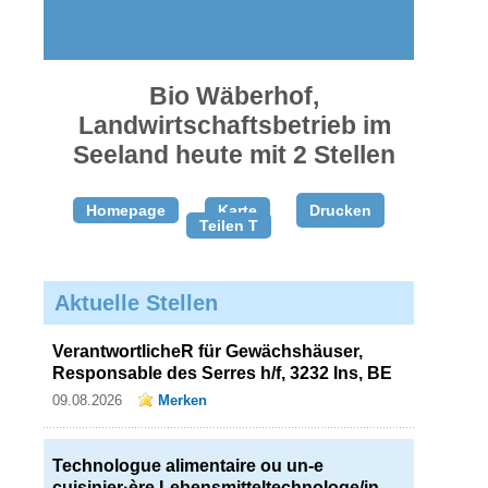
gratis
inserieren
Bio Wäberhof,
Landwirtschaftsbetrieb im
Seeland heute mit 2 Stellen
Homepage
Karte
Drucken
Teilen T
Aktuelle Stellen
VerantwortlicheR für Gewächshäuser,
Responsable des Serres h/f, 3232 Ins, BE
09.08.2026
Merken
Technologue alimentaire ou un-e
cuisinier·ère Lebensmitteltechnologe/in