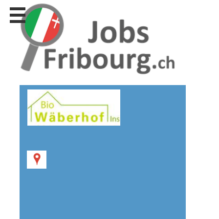
Stellen
finden
Stellen
inserieren
Personalberatungen
Personalberatungen
Tipp's
WERBUNG
publizieren
JOB-
App's
Lehrstellen
finden
Lehrstellen