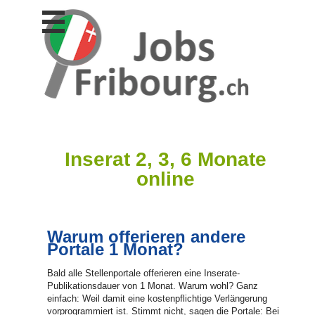
Stellen
finden
Stellen
inserieren
Personalberatungen
Personalberatungen
Tipp's
Inserat 2, 3, 6 Monate
WERBUNG
online
publizieren
JOB-
App's
Warum offerieren andere
Lehrstellen
Portale 1 Monat?
finden
Lehrstellen
Bald alle Stellenportale offerieren eine Inserate-
gratis
Publikationsdauer von 1 Monat. Warum wohl? Ganz
inserieren
einfach: Weil damit eine kostenpflichtige Verlängerung
vorprogrammiert ist. Stimmt nicht, sagen die Portale: Bei