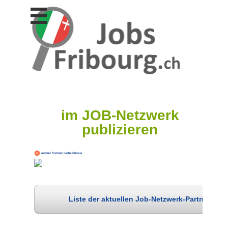
Stellen
finden
Stellen
inserieren
Personalberatungen
Personalberatungen
Tipp's
im JOB-Netzwerk
WERBUNG
publizieren
publizieren
JOB-
App's
Lehrstellen
finden
Lehrstellen
Liste der aktuellen Job-Netzwerk-Partner
gratis
inserieren